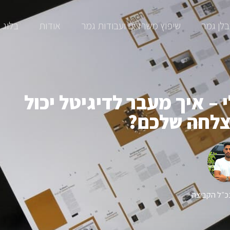
לן גמר
שיפוץ משרדים ועבודות גמר​
אודות
בלוג
 – איך מעבר לדיגיטל יכול
צלחה שלכם?
נכ״ל הקבוצה