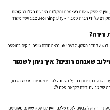
רה, ואין לי ספק שאתם בעצמכם נתקלתם בצבעים הללו במקומות
רבים, כולל חנויות, מטבחים וכו'. צבע נוסף שכדאי לבחון הוא צבע שקודם על ידי חברת טמבור – Morning Clay, צבע אשר משרה
 דירה?
 עם דגש על חדר הסלון. לדעתי אנו נראה הרבה גוונים ירוקים בתוספת
לוב שאנחנו רוצים? איך ניתן לשמור
ם בשנה. התדירות בפועל משתנה לפי פרמטרים כמו סוג הצבע,
רת של צביעת דירה לקראת פסח 😉.
ת דירה ושל צבעים לנכס שלכם, ואין לנו ספק שאתם מעוניינים