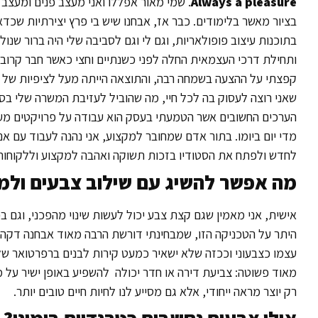
Always a pleasure
. שמי מאור אפללו ואני מעצב פנים ומעצב ג
בציור מאשר בלימודים. כבר אז, אבחנו שיש בי פרץ יצירתיות שכ
בתוכנות עיצוב פופולאריות, וגם לי וגם לסביבה שלי היה ברור שנו
ותחילת דרכי העצמאית החלה לפני כשנתיים וחצי כאשר חבר קרוב פנ
קפצתי על ההצעה בשמחה רבה, והתוצאה הייתה מעל לציפיות של שני
שאני רוצה לעסוק בה לכל חיי, מה שהוביל לעזיבת המשרה שלי בסטו
הערכים החשובים אשר הטמעתי בעסק הוא עבודה על פרויקטים מענ
מדי יום ביומו. בתור אדם שמחובר למקצוע, אני נהנה לעבוד עם אנ
לחדש ולפתח את הסטודיו בזכות תשוקה ואהבה למקצוע וללקוחות
מה אפשר להשיג עם שילוב צבעים ולמ
אישית, אני מאמין שגם קצת צבע יכול לעשות שינוי מהפכני, וגם ב
היתר על הטכניקה הזו, שמבחינתי דורשת הרבה מאוד אבחנה דקה ו
עצמו כצבעוני וככזה שלא ישאיר כמעט קירות לבנים ברפרטואר שלו
מאוד פשוטה: צביעת דירה או חדר יכולה להשפיע באופן ישיר על מצב
רק יוצר מראה ייחודי, אלא גם מסייע לנו לחיות חיים טובים יותר.