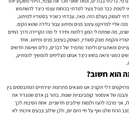
רפי. גדלתי בבת ים, ומאז שאני זוכר את עצמי, הייתי משקיע יותר
דאי לטפח. כבר מגיל צעיר למדתי בכוחות עצמי כיצד להשתמש
לדתי לעסוק בעולם הזה. מאז, עבדתי כשכיר בסטודיו למיתוג,
ה אליי לפרויקט עיצוב פנים ומיתוג עבור גלידה שהוא הקים.
נו, מה שפתח לי המון דלתות וחידד לי מהי הקריירה ודרך החיים
דיו והקמת מונק סטודיו, העוסק בעיצוב פנים ומיתוג. אחד
יינים ומאתגרים ולימוד מתמיד של דברים, כלים ושיטות חדשים
שים כמוני ורואה בחוש כיצד אנחנו מצליחים להמשיך להפתיע,
.
ה הוא חשוב?
פרויקטים דלי תקציב אנו מוצאים פתרונות יצירתיים המתבססים בין
הבנה של אינספור קומבינציות שונות. בתור בן אדם שמגדיר את
, אני מרבה להעז ולנסות שילובים חדשניים. אחת הסיבות לכך
 הרוח שלנו ואף על חיי היום יום, ולכן שילוב צבעים איכותי לא