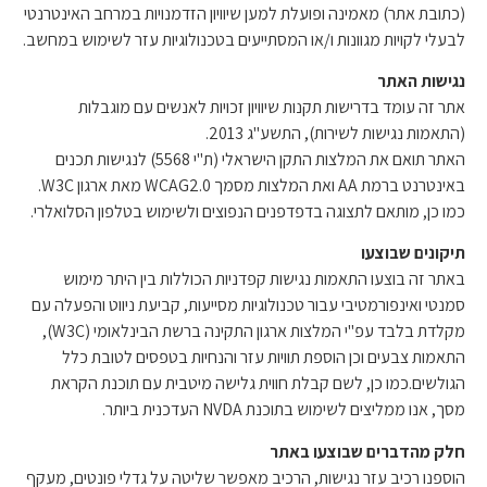
(כתובת אתר) מאמינה ופועלת למען שיוויון הזדמנויות במרחב האינטרנטי
לבעלי לקויות מגוונות ו/או המסתייעים בטכנולוגיות עזר לשימוש במחשב.
נגישות האתר
אתר זה עומד בדרישות תקנות שיוויון זכויות לאנשים עם מוגבלות
(התאמות נגישות לשירות), התשע"ג 2013.
האתר תואם את המלצות התקן הישראלי (ת"י 5568) לנגישות תכנים
באינטרנט ברמת AA ואת המלצות מסמך WCAG2.0 מאת ארגון W3C.
כמו כן, מותאם לתצוגה בדפדפנים הנפוצים ולשימוש בטלפון הסלואלרי.
תיקונים שבוצעו
באתר זה בוצעו התאמות נגישות קפדניות הכוללות בין היתר מימוש
סמנטי ואינפורמטיבי עבור טכנולוגיות מסייעות, קביעת ניווט והפעלה עם
מקלדת בלבד עפ"י המלצות ארגון התקינה ברשת הבינלאומי (W3C),
התאמות צבעים וכן הוספת תוויות עזר והנחיות בטפסים לטובת כלל
הגולשים.כמו כן, לשם קבלת חווית גלישה מיטבית עם תוכנת הקראת
מסך, אנו ממליצים לשימוש בתוכנת NVDA העדכנית ביותר.
חלק מהדברים שבוצעו באתר
הוספנו רכיב עזר נגישות, הרכיב מאפשר שליטה על גדלי פונטים, מעקף